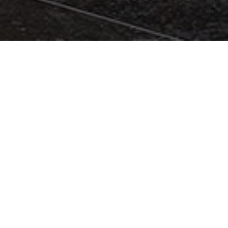
Besuchen Sie unsere 300m²
große Fachausstellung
Sauna oder Infrarot:
Was passt wirklich zu mir? Wir zeigen
Ihnen, warum man Wellness fühlen muss, um die richtige
Entscheidung zu treffen. Erleben Sie beide Welten im
direkten Vergleich in unserer Ausstellung. Wir haben 32 Jahre
Erfahrung im Bereich Sauna und Infrarot-Wärmekabinen.
Beratungstermin vereinbaren
Tel:
0170-2450 001
oder
0661-962 7282