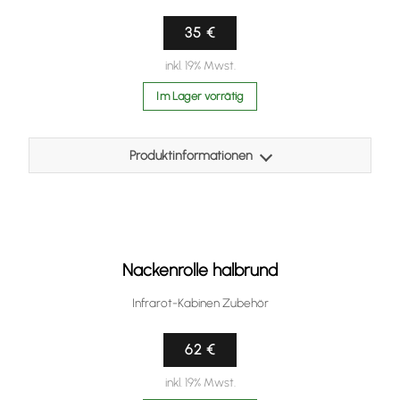
Größe: 10 x 10cm
Füllmenge: 20g
35 €
inkl. 19% Mwst.
Im Lager vorrätig
Produktinformationen
Kopfpolster in schwarz zum einhängen in der Rückwand
der Infrarot-Wärmekabine.
Nackenrolle halbrund
Infrarot-Kabinen Zubehör
62 €
inkl. 19% Mwst.