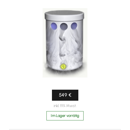
Gut für die Atemwege
Anwendung
Nur fein und unjodiertes Salz verwenden, keine Duftstoffe
in den Behälter zusätzlich einfügen, nach dem benutzen
mit klarem Wasser reinigen
549 €
inkl. 19% Mwst.
Im Lager vorrätig