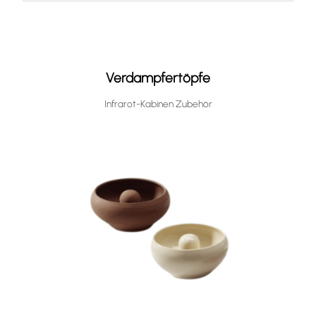
Verdampfer Aqua Them
mit Sole-Therme-Pur Salzverdampfer,
Verdampftopf in rot und beige
2 kg Salzsteine
Verdampfertöpfe
Bei einem nachträglichen Einbau in eine bestehende
Infrarot-Kabinen Zubehör
Infrarotkabine sollten die Möglichkeiten mit dem
Fachhändler besprochen werden.