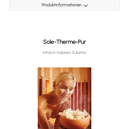
Produktinformationen
Ultraschallvernebler Made in Austria, kann nachträglich in
Infrarot Kabinen eingebaut werden.
Behälter aus Edelstahl
Sole-Therme-Pur
die Sole wird mikroskopisch fein zerstäubt, es entsteht ein
ähnliches Klima wie am Meer.
Infrarot-Kabinen Zubehör
Gut für die Atemwege
Anwendung
Nur fein und unjodiertes Salz verwenden, keine Duftstoffe
in den Behälter zusätzlich einfügen, nach dem benutzen
mit klarem Wasser reinigen