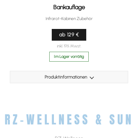
Größe: 450 x 450 x 30mm
Bankauflage
Farbe: beige
Infrarot-Kabinen Zubehör
ab 129 €
inkl. 19% Mwst.
Im Lager vorrätig
Produktinformationen
Die klappbare Bankauflage besteht aus einem
strapazierfähigen Material, dass sich im Medizinbereich
vielfach bewährt hat. Der antibakterielle Bezug ist
schweißbeständig und pflegeleicht. Zusätzlich wurde die
RZ-WELLNESS & SUN
Polsterauflage mit einem praktischen Reißverschluss und
einer Antirutschmatte an der Unterseite versehen.
Farbe: beige