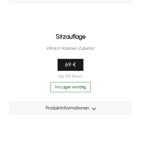
Die Ergonomische Rückenlehne ermöglicht es, Ihren
Aufenthalt in der Infrarotkabine noch bequemer und
angenehmer zu gestalten.
Holzart: Pappel
Sitzauflage
Größe: 520 x 400 x 70mm
Infrarot-Kabinen Zubehör
69 €
inkl. 19% Mwst.
Im Lager vorrätig
Produktinformationen
Diese Auflage ermöglicht einen komfortablen Sitz in der
Infrarotkabine und wird aus hochwertigem,
antibakteriellem Kunstleder hergestellt.