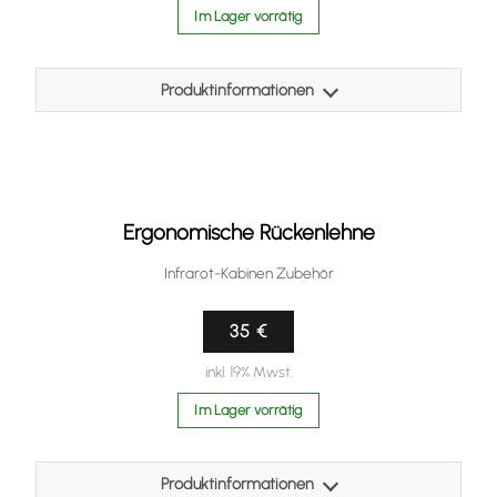
Im Lager vorrätig
Produktinformationen
Das Kissen, mit aufgenähter Antirutschmatte an der
Unterseite, kann unter den Nacken oder die Knie gelegt
werden und sorgt für die nötige Entspannung in der Sauna
/ Wärmekabine.
Ergonomische Rückenlehne
Der Überzug besteht aus antibakteriellem Kunsleder und
ist schweiß- und speichelbeständig.
Infrarot-Kabinen Zubehör
Größe: 450 x 200x x 115mm
35 €
Farbe: beige
inkl. 19% Mwst.
Im Lager vorrätig
Produktinformationen