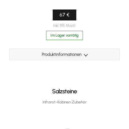
67 €
inkl. 19% Mwst.
Im Lager vorrätig
Produktinformationen
Hergestellt aus hochgebrantem unbehandelten Ton, in 2
Farben lieferbar: Rot und Beige
Größe / Durchmesser: 200mm Höhe 100mm
Salzsteine
Infrarot-Kabinen Zubehör